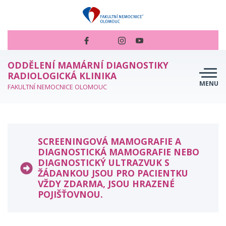
ODDĚLENÍ MAMÁRNÍ DIAGNOSTIKY
RADIOLOGICKÁ KLINIKA
MENU
FAKULTNÍ NEMOCNICE OLOMOUC
NOVINKY
NABÍDKA VYŠETŘENÍ
SCREENINGOVÁ MAMOGRAFIE A
PROVÁDĚNÉ VÝKONY
DIAGNOSTICKÁ MAMOGRAFIE NEBO
DIAGNOSTICKÝ ULTRAZVUK S
CHCI SE OBJEDNAT
ŽÁDANKOU JSOU PRO PACIENTKU
VŽDY ZDARMA, JSOU HRAZENÉ
CENÍK
POJIŠŤOVNOU.
ČASTÉ DOTAZY