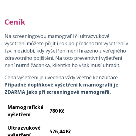
O NÁS
Ceník
Na screeningovou mamografii či ultrazvukové
vyšetření můžete přijít i rok po předchozím vyšetření v
tzv. mezidobí, kdy vyšetření není hrazeno z veřejného
zdravotního pojištění. Na toto preventivní vyšetření
není nutná žádanka, klientka ho však musí uhradit.
Cena vyšetření je uvedena vždy včetně konzultace.
Případné doplňkové vyšetření k mamografii je
ZDARMA jako při screeningové mamografii.
Mamografické
780 Kč
vyšetření
Ultrazvukové
576,44 Kč
vyšetření