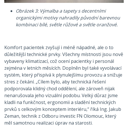
Obrázek 3: Výmalba a tapety s decentními
organickými motivy nahradily původní barevnou
kombinaci bílé, světle růžové a světle oranžové.
Komfort pacientek zvyšují i méně nápadné, ale o to
důležitější technické prvky. Všechny místnosti jsou nově
vybaveny klimatizací, což ocení pacientky i personál
zejména v letních měsících. Doplněn byl také vyvolávací
systém, který přispívá k plynulejšímu provozu a snižuje
stres z čekání. „Cílem bylo, aby technická řešení
podporovala klidný chod oddělení, ale zároveň nijak
nenarušovala jeho vizuální podobu. Velký důraz jsme
kladli na funkčnost, ergonomii a sladění technických
prvků s celkovým konceptem interiéru,“ říká Ing. Jakub
Zeman, technik z Odboru investic FN Olomouc, který
měl samotnou realizaci úprav na starosti.