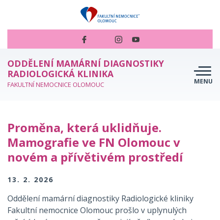
ODDĚLENÍ MAMÁRNÍ DIAGNOSTIKY
RADIOLOGICKÁ KLINIKA
MENU
FAKULTNÍ NEMOCNICE OLOMOUC
NOVINKY
Proměna, která uklidňuje.
NABÍDKA VYŠETŘENÍ
Mamografie ve FN Olomouc v
PROVÁDĚNÉ VÝKONY
novém a přívětivém prostředí
CHCI SE OBJEDNAT
13. 2. 2026
CENÍK
Oddělení mamární diagnostiky Radiologické kliniky
ČASTÉ DOTAZY
Fakultní nemocnice Olomouc prošlo v uplynulých