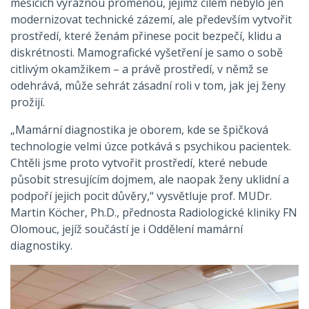
měsících výraznou proměnou, jejímž cílem nebylo jen
O NÁS
modernizovat technické zázemí, ale především vytvořit
prostředí, které ženám přinese pocit bezpečí, klidu a
diskrétnosti. Mamografické vyšetření je samo o sobě
citlivým okamžikem – a právě prostředí, v němž se
odehrává, může sehrát zásadní roli v tom, jak jej ženy
prožijí.
„Mamární diagnostika je oborem, kde se špičková
technologie velmi úzce potkává s psychikou pacientek.
Chtěli jsme proto vytvořit prostředí, které nebude
působit stresujícím dojmem, ale naopak ženy uklidní a
podpoří jejich pocit důvěry,“ vysvětluje prof. MUDr.
Martin Köcher, Ph.D., přednosta Radiologické kliniky FN
Olomouc, jejíž součástí je i Oddělení mamární
diagnostiky.