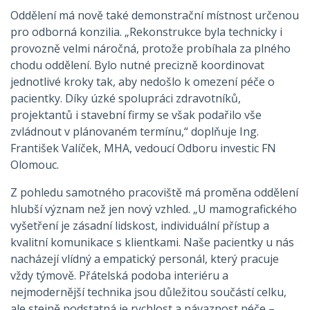
Oddělení má nově také demonstrační místnost určenou
pro odborná konzilia. „Rekonstrukce byla technicky i
provozně velmi náročná, protože probíhala za plného
chodu oddělení. Bylo nutné precizně koordinovat
jednotlivé kroky tak, aby nedošlo k omezení péče o
pacientky. Díky úzké spolupráci zdravotníků,
projektantů i stavební firmy se však podařilo vše
zvládnout v plánovaném termínu,“ doplňuje Ing.
František Valíček, MHA, vedoucí Odboru investic FN
Olomouc.
Z pohledu samotného pracoviště má proměna oddělení
hlubší význam než jen nový vzhled. „U mamografického
vyšetření je zásadní lidskost, individuální přístup a
kvalitní komunikace s klientkami. Naše pacientky u nás
nacházejí vlídný a empatický personál, který pracuje
vždy týmově. Přátelská podoba interiéru a
nejmodernější technika jsou důležitou součástí celku,
ale stejně podstatná je rychlost a návaznost péče –