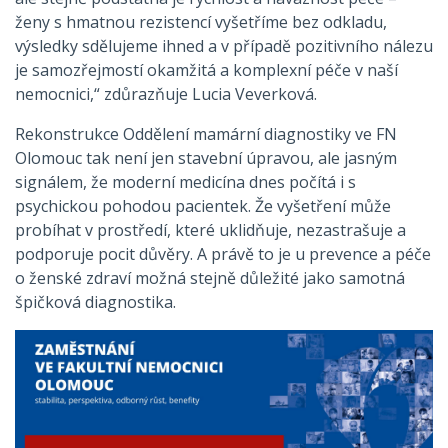
ženy s hmatnou rezistencí vyšetříme bez odkladu,
výsledky sdělujeme ihned a v případě pozitivního nálezu
je samozřejmostí okamžitá a komplexní péče v naší
nemocnici,“ zdůrazňuje Lucia Veverková.
Rekonstrukce Oddělení mamární diagnostiky ve FN
Olomouc tak není jen stavební úpravou, ale jasným
signálem, že moderní medicína dnes počítá i s
psychickou pohodou pacientek. Že vyšetření může
probíhat v prostředí, které uklidňuje, nezastrašuje a
podporuje pocit důvěry. A právě to je u prevence a péče
o ženské zdraví možná stejně důležité jako samotná
špičková diagnostika.