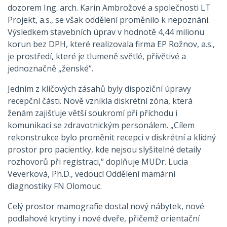
dozorem Ing. arch. Karin Ambrožové a společnosti LT
Projekt, a.s., se však oddělení proměnilo k nepoznání.
Výsledkem stavebních úprav v hodnotě 4,44 milionu
korun bez DPH, které realizovala firma EP Rožnov, a.s.,
je prostředí, které je tlumeně světlé, přívětivé a
jednoznačně „ženské“.
Jedním z klíčových zásahů byly dispoziční úpravy
recepční části. Nově vznikla diskrétní zóna, která
ženám zajišťuje větší soukromí při příchodu i
komunikaci se zdravotnickým personálem. „Cílem
rekonstrukce bylo proměnit recepci v diskrétní a klidný
prostor pro pacientky, kde nejsou slyšitelné detaily
rozhovorů při registraci,“ doplňuje MUDr. Lucia
Veverková, Ph.D., vedoucí Oddělení mamární
diagnostiky FN Olomouc.
Celý prostor mamografie dostal nový nábytek, nové
podlahové krytiny i nové dveře, přičemž orientační